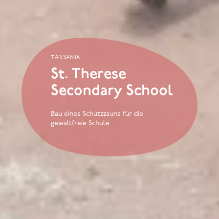
tansania
St. Therese
Secondary School
Bau eines Schutzzauns für die
gewaltfreie Schule